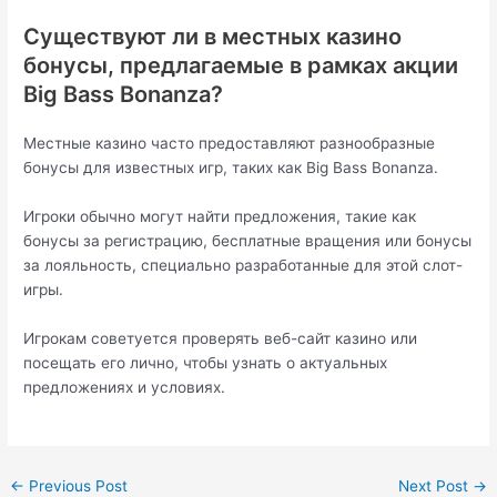
Существуют ли в местных казино
бонусы, предлагаемые в рамках акции
Big Bass Bonanza?
Местные казино часто предоставляют разнообразные
бонусы для известных игр, таких как Big Bass Bonanza.
Игроки обычно могут найти предложения, такие как
бонусы за регистрацию, бесплатные вращения или бонусы
за лояльность, специально разработанные для этой слот-
игры.
Игрокам советуется проверять веб-сайт казино или
посещать его лично, чтобы узнать о актуальных
предложениях и условиях.
←
Previous Post
Next Post
→