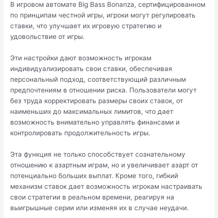
В игровом автомате Big Bass Bonanza, сертифицированном
по принципам честной игры, игроки могут регулировать
ставки, что улучшает их игровую стратегию и
удовольствие от игры.
Эти настройки дают возможность игрокам
индивидуализировать свои ставки, обеспечивая
персональный подход, соответствующий различным
предпочтениям в отношении риска. Пользователи могут
без труда корректировать размеры своих ставок, от
наименьших до максимальных лимитов, что дает
возможность внимательно управлять финансами и
контролировать продолжительность игры.
Эта функция не только способствует сознательному
отношению к азартным играм, но и увеличивает азарт от
потенциально больших выплат. Кроме того, гибкий
механизм ставок дает возможность игрокам настраивать
свои стратегии в реальном времени, реагируя на
выигрышные серии или изменяя их в случае неудачи.