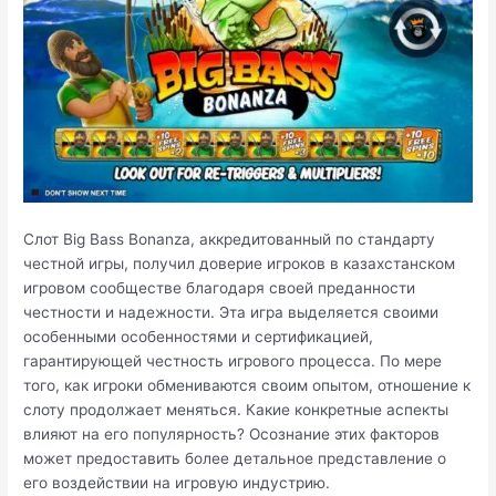
Слот Big Bass Bonanza, аккредитованный по стандарту
честной игры, получил доверие игроков в казахстанском
игровом сообществе благодаря своей преданности
честности и надежности. Эта игра выделяется своими
особенными особенностями и сертификацией,
гарантирующей честность игрового процесса. По мере
того, как игроки обмениваются своим опытом, отношение к
слоту продолжает меняться. Какие конкретные аспекты
влияют на его популярность? Осознание этих факторов
может предоставить более детальное представление о
его воздействии на игровую индустрию.