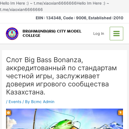
Skip
Hello Im Here :) ~ t.me/xiaoxian6666666Hello Im Here :) ~
to
t.me/xiaoxian6666666
Post
content
Main
EIIN : 134348, Code : 9006, Established :2010
navigation
Menu
BRAHMANBARIA CITY MODEL
Log In
COLLEGE
Слот Big Bass Bonanza,
аккредитованный по стандартам
честной игры, заслуживает
доверия игрового сообщества
Казахстана.
/
Events
/ By
Bcmc Admin