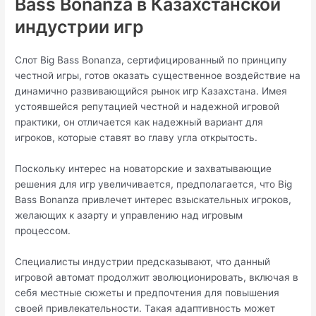
Bass Bonanza в Казахстанской
индустрии игр
Слот Big Bass Bonanza, сертифицированный по принципу
честной игры, готов оказать существенное воздействие на
динамично развивающийся рынок игр Казахстана. Имея
устоявшейся репутацией честной и надежной игровой
практики, он отличается как надежный вариант для
игроков, которые ставят во главу угла открытость.
Поскольку интерес на новаторские и захватывающие
решения для игр увеличивается, предполагается, что Big
Bass Bonanza привлечет интерес взыскательных игроков,
желающих к азарту и управлению над игровым
процессом.
Специалисты индустрии предсказывают, что данный
игровой автомат продолжит эволюционировать, включая в
себя местные сюжеты и предпочтения для повышения
своей привлекательности. Такая адаптивность может