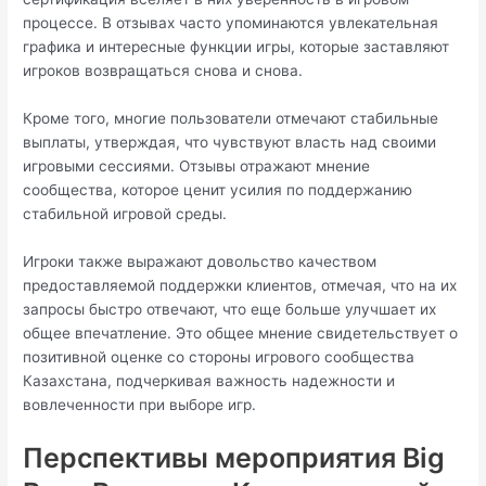
процессе. В отзывах часто упоминаются увлекательная
графика и интересные функции игры, которые заставляют
игроков возвращаться снова и снова.
Кроме того, многие пользователи отмечают стабильные
выплаты, утверждая, что чувствуют власть над своими
игровыми сессиями. Отзывы отражают мнение
сообщества, которое ценит усилия по поддержанию
стабильной игровой среды.
Игроки также выражают довольство качеством
предоставляемой поддержки клиентов, отмечая, что на их
запросы быстро отвечают, что еще больше улучшает их
общее впечатление. Это общее мнение свидетельствует о
позитивной оценке со стороны игрового сообщества
Казахстана, подчеркивая важность надежности и
вовлеченности при выборе игр.
Перспективы мероприятия Big