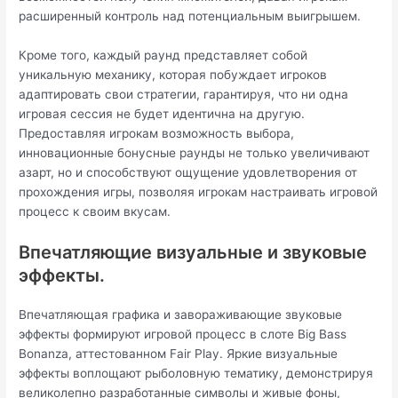
расширенный контроль над потенциальным выигрышем.
Кроме того, каждый раунд представляет собой
уникальную механику, которая побуждает игроков
адаптировать свои стратегии, гарантируя, что ни одна
игровая сессия не будет идентична на другую.
Предоставляя игрокам возможность выбора,
инновационные бонусные раунды не только увеличивают
азарт, но и способствуют ощущение удовлетворения от
прохождения игры, позволяя игрокам настраивать игровой
процесс к своим вкусам.
Впечатляющие визуальные и звуковые
эффекты.
Впечатляющая графика и завораживающие звуковые
эффекты формируют игровой процесс в слоте Big Bass
Bonanza, аттестованном Fair Play. Яркие визуальные
эффекты воплощают рыболовную тематику, демонстрируя
великолепно разработанные символы и живые фоны,