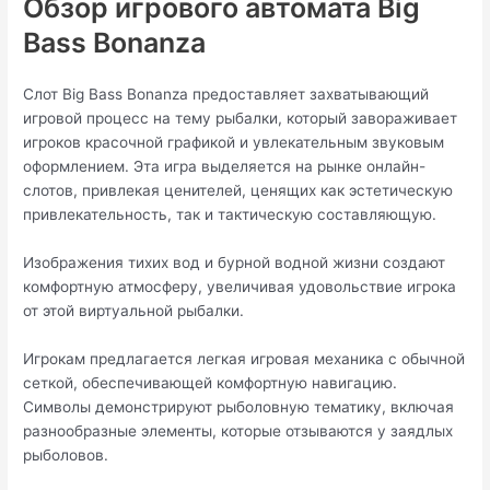
Обзор игрового автомата Big
Bass Bonanza
Слот Big Bass Bonanza предоставляет захватывающий
игровой процесс на тему рыбалки, который завораживает
игроков красочной графикой и увлекательным звуковым
оформлением. Эта игра выделяется на рынке онлайн-
слотов, привлекая ценителей, ценящих как эстетическую
привлекательность, так и тактическую составляющую.
Изображения тихих вод и бурной водной жизни создают
комфортную атмосферу, увеличивая удовольствие игрока
от этой виртуальной рыбалки.
Игрокам предлагается легкая игровая механика с обычной
сеткой, обеспечивающей комфортную навигацию.
Символы демонстрируют рыболовную тематику, включая
разнообразные элементы, которые отзываются у заядлых
рыболовов.