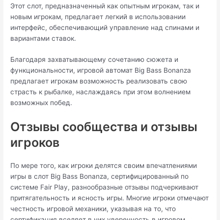
Этот слот, предназначенный как опытным игрокам, так и
новым игрокам, предлагает легкий в использовании
интерфейс, обеспечивающий управление над спинами и
вариантами ставок.
Благодаря захватывающему сочетанию сюжета и
функциональности, игровой автомат Big Bass Bonanza
предлагает игрокам возможность реализовать свою
страсть к рыбалке, наслаждаясь при этом волнением
возможных побед.
Отзывы сообщества и отзывы
игроков
По мере того, как игроки делятся своим впечатлениями
игры в слот Big Bass Bonanza, сертифицированный по
системе Fair Play, разнообразные отзывы подчеркивают
притягательность и ясность игры. Многие игроки отмечают
честность игровой механики, указывая на то, что
сертификация вселяет в них уверенность в игровом