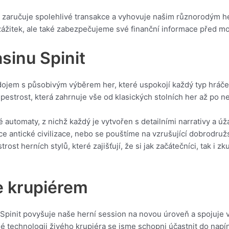
í zaručuje spolehlivé transakce a vyhovuje našim různorodým
ážitek, ale také zabezpečujeme své finanční informace před mo
sinu Spinit
dojem s působivým výběrem her, které uspokojí každý typ hráče
ní pestrost, která zahrnuje vše od klasických stolních her až po 
 automaty, z nichž každý je vytvořen s detailními narrativy a ú
lce antické civilizace, nebo se pouštíme na vzrušující dobrodružs
st herních stylů, které zajišťují, že si jak začátečníci, tak i zk
e krupiérem
u Spinit povyšuje naše herní session na novou úroveň a spojuje
lé technologii živého krupiéra se jsme schopni účastnit do napí