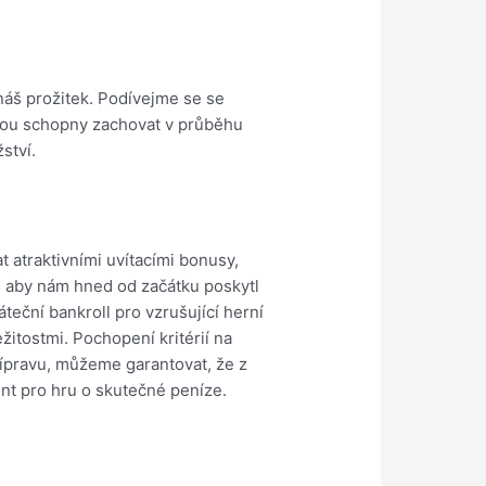
áš prožitek. Podívejme se se
jsou schopny zachovat v průběhu
ství.
t atraktivními uvítacími bonusy,
k, aby nám hned od začátku poskytl
teční bankroll pro vzrušující herní
itostmi. Pochopení kritérií na
řípravu, můžeme garantovat, že z
nt pro hru o skutečné peníze.