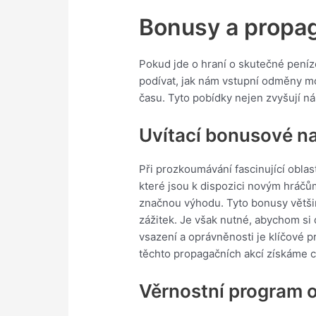
Bonusy a propa
Pokud jde o hraní o skutečné pení
podívat, jak nám vstupní odměny m
času. Tyto pobídky nejen zvyšují ná
Uvítací bonusové n
Při prozkoumávání fascinující oblas
které jsou k dispozici novým hráčům
značnou výhodu. Tyto bonusy většino
zážitek. Je však nutné, abychom si
vsazení a oprávněnosti je klíčové 
těchto propagačních akcí získáme c
Věrnostní program