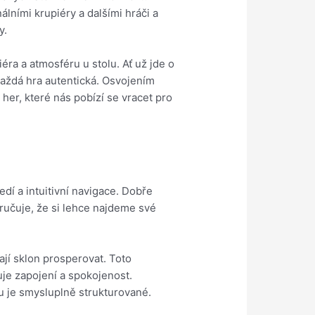
ními krupiéry a dalšími hráči a
y.
ra a atmosféru u stolu. Ať už jde o
každá hra autentická. Osvojením
her, které nás pobízí se vracet pro
dí a intuitivní navigace. Dobře
aručuje, že si lehce najdeme své
jí sklon prosperovat. Toto
je zapojení a spokojenost.
u je smysluplně strukturované.