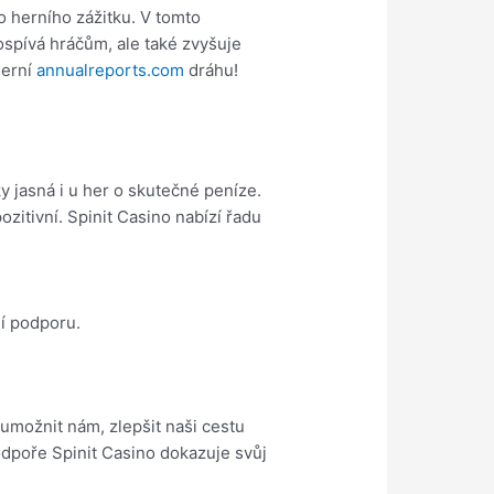
o herního zážitku. V tomto
ospívá hráčům, ale také zvyšuje
herní
annualreports.com
dráhu!
y jasná i u her o skutečné peníze.
zitivní. Spinit Casino nabízí řadu
í podporu.
umožnit nám, zlepšit naši cestu
odpoře Spinit Casino dokazuje svůj