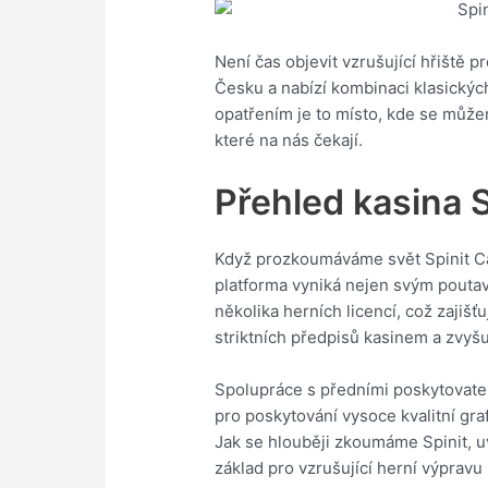
Není čas objevit vzrušující hřiště p
Česku a nabízí kombinaci klasickýc
opatřením je to místo, kde se může
které na nás čekají.
Přehled kasina S
Když prozkoumáváme svět Spinit Ca
platforma vyniká nejen svým poutav
několika herních licencí, což zajišť
striktních předpisů kasinem a zvyšu
Spolupráce s předními poskytovateli
pro poskytování vysoce kvalitní gra
Jak se hlouběji zkoumáme Spinit, u
základ pro vzrušující herní výprav