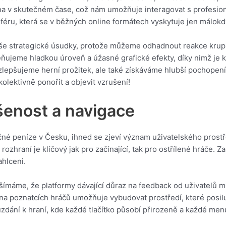
a v skutečném čase, což nám umožňuje interagovat s profesionál
féru, která se v běžných online formátech vyskytuje jen málokd
še strategické úsudky, protože můžeme odhadnout reakce krupié
ceňujeme hladkou úroveň a úžasné grafické efekty, díky nimž je 
lepšujeme herní prožitek, ale také získáváme hlubší pochopení 
kolektivně ponořit a objevit vzrušení!
šenost a navigace
né peníze v Česku, ihned se zjeví význam uživatelského prostře
ozhraní je klíčový jak pro začínající, tak pro ostřílené hráče. Z
ahlceni.
šímáme, že platformy dávající důraz na feedback od uživatelů ma
a poznatcích hráčů umožňuje vybudovat prostředí, které posilu
ání k hraní, kde každé tlačítko působí přirozeně a každé men