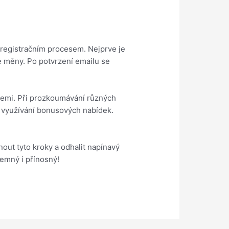
í registračním procesem. Nejprve je
é měny. Po potvrzení emailu se
cemi. Při prozkoumávání různých
é využívání bonusových nabídek.
out tyto kroky a odhalit napínavý
íjemný i přínosný!