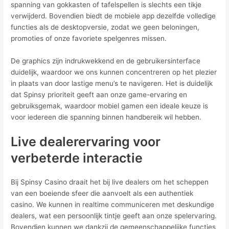
spanning van gokkasten of tafelspellen is slechts een tikje
verwijderd. Bovendien biedt de mobiele app dezelfde volledige
functies als de desktopversie, zodat we geen beloningen,
promoties of onze favoriete spelgenres missen.
De graphics zijn indrukwekkend en de gebruikersinterface
duidelijk, waardoor we ons kunnen concentreren op het plezier
in plaats van door lastige menu’s te navigeren. Het is duidelijk
dat Spinsy prioriteit geeft aan onze game-ervaring en
gebruiksgemak, waardoor mobiel gamen een ideale keuze is
voor iedereen die spanning binnen handbereik wil hebben.
Live dealerervaring voor
verbeterde interactie
Bij Spinsy Casino draait het bij live dealers om het scheppen
van een boeiende sfeer die aanvoelt als een authentiek
casino. We kunnen in realtime communiceren met deskundige
dealers, wat een persoonlijk tintje geeft aan onze spelervaring.
Bovendien kunnen we dankzij de gemeenschappelijke functies