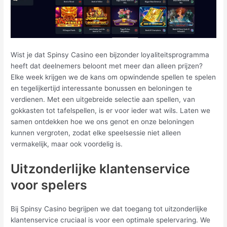
Wist je dat Spinsy Casino een bijzonder loyaliteitsprogramma
heeft dat deelnemers beloont met meer dan alleen prijzen?
Elke week krijgen we de kans om opwindende spellen te spelen
en tegelijkertijd interessante bonussen en beloningen te
verdienen. Met een uitgebreide selectie aan spellen, van
gokkasten tot tafelspellen, is er voor ieder wat wils. Laten we
samen ontdekken hoe we ons genot en onze beloningen
kunnen vergroten, zodat elke speelsessie niet alleen
vermakelijk, maar ook voordelig is.
Uitzonderlijke klantenservice
voor spelers
Bij Spinsy Casino begrijpen we dat toegang tot uitzonderlijke
klantenservice cruciaal is voor een optimale spelervaring. We