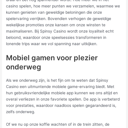
casino spelen, hoe meer punten we verzamelen, waarmee we
kunnen genieten van geweldige beloningen die onze
spelervaring verrijken. Bovendien verhogen de geweldige
wekelijkse promoties onze kansen om onze winsten te
maximaliseren. Bij Spinsy Casino wordt onze loyaliteit echt
beloond, waardoor onze speelsessies transformeren in
lonende trips waar we vol spanning naar uitkijken.
Mobiel gamen voor plezier
onderweg
Als we onderweg zijn, is het fijn om te weten dat Spinsy
Casino een uitmuntende mobiele game-ervaring biedt. Met
hun gebruiksvriendelijke mobiele app kunnen we ons altijd en
overal verliezen in onze favoriete spellen. De app is verbeterd
voor prestaties, waardoor naadloos spelen gegarandeerd is,
zelfs onderweg.
Of we nu op onze koffie wachten of in de trein zitten, de