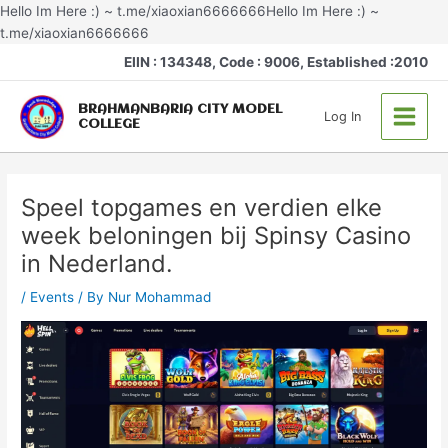
Skip
Hello Im Here :) ~ t.me/xiaoxian6666666Hello Im Here :) ~
to
t.me/xiaoxian6666666
Post
content
Main
EIIN : 134348, Code : 9006, Established :2010
navigation
Menu
BRAHMANBARIA CITY MODEL
Log In
COLLEGE
Speel topgames en verdien elke
week beloningen bij Spinsy Casino
in Nederland.
/
Events
/ By
Nur Mohammad