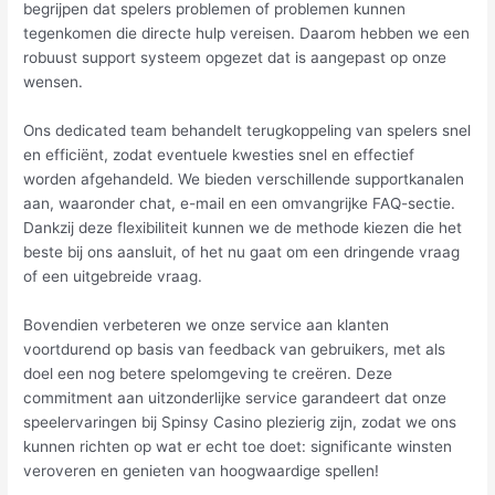
begrijpen dat spelers problemen of problemen kunnen
tegenkomen die directe hulp vereisen. Daarom hebben we een
robuust support systeem opgezet dat is aangepast op onze
wensen.
Ons dedicated team behandelt terugkoppeling van spelers snel
en efficiënt, zodat eventuele kwesties snel en effectief
worden afgehandeld. We bieden verschillende supportkanalen
aan, waaronder chat, e-mail en een omvangrijke FAQ-sectie.
Dankzij deze flexibiliteit kunnen we de methode kiezen die het
beste bij ons aansluit, of het nu gaat om een dringende vraag
of een uitgebreide vraag.
Bovendien verbeteren we onze service aan klanten
voortdurend op basis van feedback van gebruikers, met als
doel een nog betere spelomgeving te creëren. Deze
commitment aan uitzonderlijke service garandeert dat onze
speelervaringen bij Spinsy Casino plezierig zijn, zodat we ons
kunnen richten op wat er echt toe doet: significante winsten
veroveren en genieten van hoogwaardige spellen!