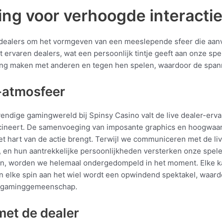
ing voor verhoogde interacti
ive dealers om het vormgeven van een meeslepende sfeer die aan
ervaren dealers, wat een persoonlijk tintje geeft aan onze sp
ding maken met anderen en tegen hen spelen, waardoor de span
atmosfeer
endige gamingwereld bij Spinsy Casino valt de live dealer-erva
cineert. De samenvoeging van imposante graphics en hoogwaar
et hart van de actie brengt. Terwijl we communiceren met de li
 en hun aantrekkelijke persoonlijkheden versterken onze speler
sen, worden we helemaal ondergedompeld in het moment. Elke k
 elke spin aan het wiel wordt een opwindend spektakel, waardo
e gaminggemeenschap.
met de dealer