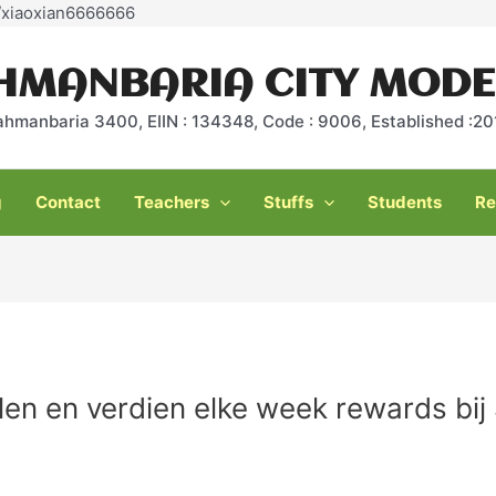
Skip
e/xiaoxian6666666
to
content
HMANBARIA CITY MODE
ahmanbaria 3400, EIIN : 134348, Code : 9006, Established :
g
Contact
Teachers
Stuffs
Students
Re
len en verdien elke week rewards bij