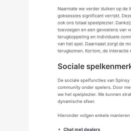
Naarmate we verder duiken op de li
goksessies significant verrijkt. Dez
ook ons totaal speelplezier. Dankzi
toevoegen en een gevoelens van ver
terugkoppeling en individuele comm
van het spel. Daarnaast zorgt de m
terugkomen. Kortom, de interactie 
Sociale spelkenmer
De sociale spelfuncties van Spinsy
community onder spelers. Door met 
we het spelplezier. We kunnen strat
dynamische sfeer.
Hieronder volgen enkele manieren 
Chat met dealers