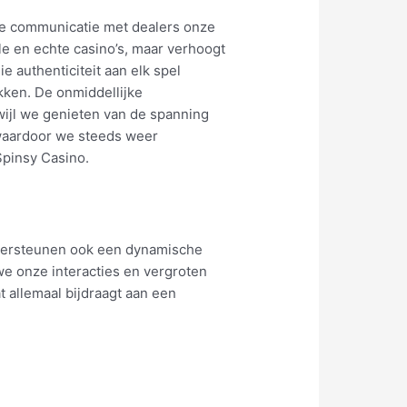
ime communicatie met dealers onze
ale en echte casino’s, maar verhoogt
e authenticiteit aan elk spel
kken. De onmiddellijke
wijl we genieten van de spanning
 waardoor we steeds weer
Spinsy Casino.
ondersteunen ook een dynamische
e onze interacties en vergroten
t allemaal bijdraagt aan een