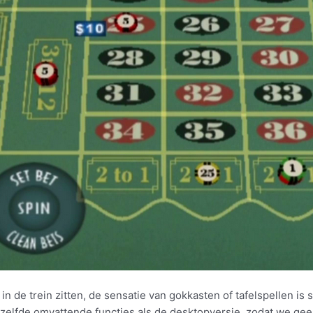
n de trein zitten, de sensatie van gokkasten of tafelspellen is s
zelfde omvattende functies als de desktopversie, zodat we gee