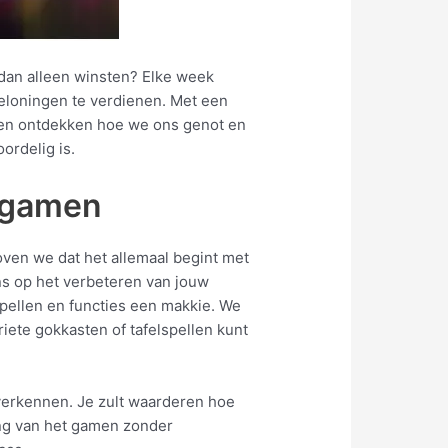
dan alleen winsten? Elke week
beloningen te verdienen. Met een
samen ontdekken hoe we ons genot en
ordelig is.
s gamen
oven we dat het allemaal begint met
ns op het verbeteren van jouw
spellen en functies een makkie. We
iete gokkasten of tafelspellen kunt
e verkennen. Je zult waarderen hoe
ing van het gamen zonder