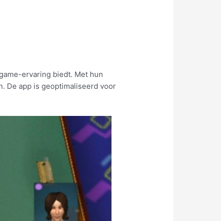
game-ervaring biedt. Met hun
n. De app is geoptimaliseerd voor