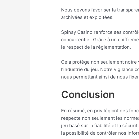
Nous devons favoriser la transpare
archivées et exploitées.
Spinsy Casino renforce ses contrô
concurrentiel. Grâce à un chiffreme
le respect de la réglementation.
Cela protège non seulement notre 
l’industrie du jeu. Notre vigilance 
nous permettant ainsi de nous fixer s
Conclusion
En résumé, en privilégiant des fonc
respecte non seulement les normes
jeu basé sur la fiabilité et la séc
la possibilité de contrôler nos inf