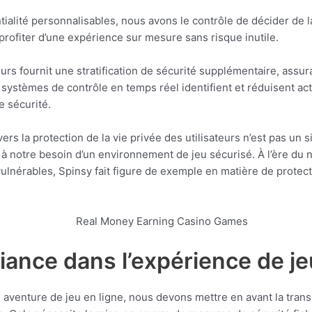
tialité personnalisables, nous avons le contrôle de décider de 
rofiter d’une expérience sur mesure sans risque inutile.
teurs fournit une stratification de sécurité supplémentaire, assu
s systèmes de contrôle en temps réel identifient et réduisent a
e sécurité.
s la protection de la vie privée des utilisateurs n’est pas un s
 à notre besoin d’un environnement de jeu sécurisé. À l’ère du
ulnérables, Spinsy fait figure de exemple en matière de protect
fiance dans l’expérience de je
 aventure de jeu en ligne, nous devons mettre en avant la transp