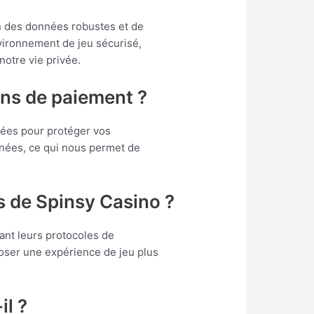
on des données robustes et de
vironnement de jeu sécurisé,
notre vie privée.
ns de paiement ?
gées pour protéger vos
nnées, ce qui nous permet de
 de Spinsy Casino ?
nt leurs protocoles de
poser une expérience de jeu plus
il ?