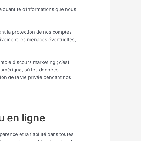
la quantité d’informations que nous
rant la protection de nos comptes
ctivement les menaces éventuelles,
imple discours marketing ; c’est
 numérique, où les données
ion de la vie privée pendant nos
u en ligne
arence et la fiabilité dans toutes