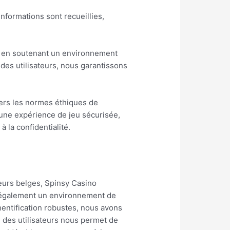
formations sont recueillies,
t en soutenant un environnement
 des utilisateurs, nous garantissons
ers les normes éthiques de
r une expérience de jeu sécurisée,
à la confidentialité.
ueurs belges, Spinsy Casino
e également un environnement de
thentification robustes, nous avons
é des utilisateurs nous permet de