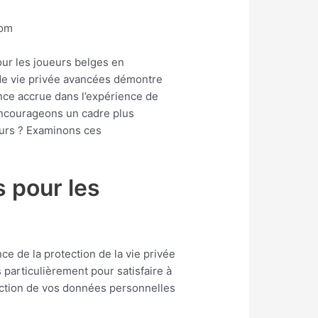
our les joueurs belges en
s de vie privée avancées démontre
nce accrue dans l’expérience de
 encourageons un cadre plus
eurs ? Examinons ces
s pour les
nce de la protection de la vie privée
 particulièrement pour satisfaire à
tection de vos données personnelles