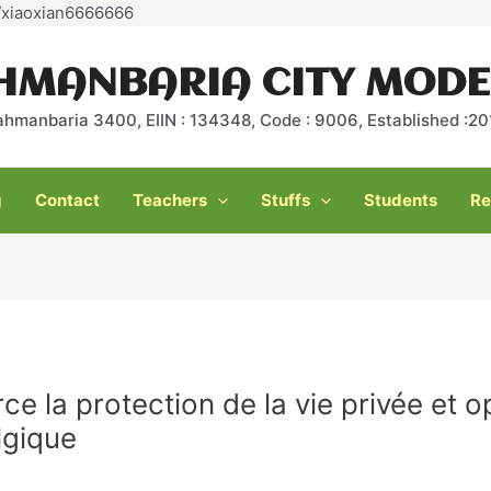
Skip
e/xiaoxian6666666
to
content
HMANBARIA CITY MODE
ahmanbaria 3400, EIIN : 134348, Code : 9006, Established :
g
Contact
Teachers
Stuffs
Students
Re
ce la protection de la vie privée et o
lgique