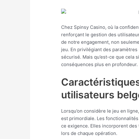
Chez Spinsy Casino, où la confident
renforçant le gestion des utilisate
de notre engagement, non seulement
jeu. En privilégiant des paramètres
sécurisé. Mais qu’est-ce que cela 
conséquences plus en profondeur.
Caractéristiques
utilisateurs bel
Lorsqu’on considère le jeu en ligne,
est primordiale. Les fonctionnalité
ce exigence. Elles incorporent des 
lors de chaque opération.