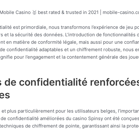
ialité est primordiale, nous transformons l’expérience de jeu p
urs et la sécurité des données. L’introduction de fonctionnalité
 en matière de conformité légale, mais aussi pour une confia
 de confidentialité adaptables et un chiffrement robuste, nous
signifie pour l’engagement et la contentement générale des jou
 de confidentialité renforcée
ges
 et plus particulièrement pour les utilisateurs belges, l’importa
s de confidentialité améliorées du casino Spinsy ont été conçues
techniques de chiffrement de pointe, garantissant ainsi la pro