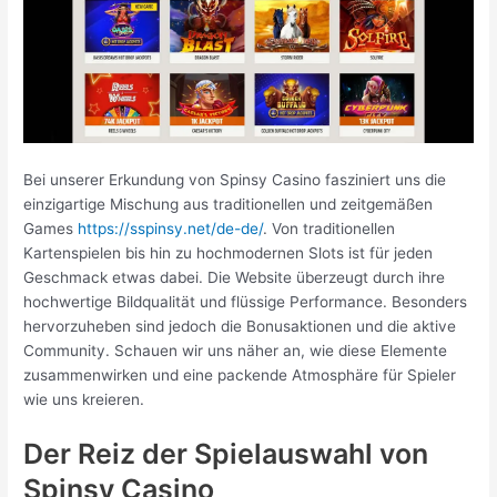
Bei unserer Erkundung von Spinsy Casino fasziniert uns die
einzigartige Mischung aus traditionellen und zeitgemäßen
Games
https://sspinsy.net/de-de/
. Von traditionellen
Kartenspielen bis hin zu hochmodernen Slots ist für jeden
Geschmack etwas dabei. Die Website überzeugt durch ihre
hochwertige Bildqualität und flüssige Performance. Besonders
hervorzuheben sind jedoch die Bonusaktionen und die aktive
Community. Schauen wir uns näher an, wie diese Elemente
zusammenwirken und eine packende Atmosphäre für Spieler
wie uns kreieren.
Der Reiz der Spielauswahl von
Spinsy Casino