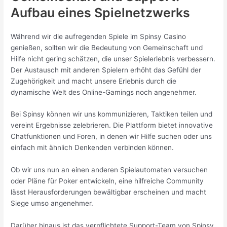
Aufbau eines Spielnetzwerks
Während wir die aufregenden Spiele im Spinsy Casino
genießen, sollten wir die Bedeutung von Gemeinschaft und
Hilfe nicht gering schätzen, die unser Spielerlebnis verbessern.
Der Austausch mit anderen Spielern erhöht das Gefühl der
Zugehörigkeit und macht unsere Erlebnis durch die
dynamische Welt des Online-Gamings noch angenehmer.
Bei Spinsy können wir uns kommunizieren, Taktiken teilen und
vereint Ergebnisse zelebrieren. Die Plattform bietet innovative
Chatfunktionen und Foren, in denen wir Hilfe suchen oder uns
einfach mit ähnlich Denkenden verbinden können.
Ob wir uns nun an einen anderen Spielautomaten versuchen
oder Pläne für Poker entwickeln, eine hilfreiche Community
lässt Herausforderungen bewältigbar erscheinen und macht
Siege umso angenehmer.
Darüber hinaus ist das verpflichtete Support-Team von Spinsy