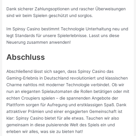
Dank sicherer Zahlungsoptionen und rascher Überweisungen
sind wir beim Spielen geschützt und sorglos.
Im Spinsy Casino bestimmt Technologie Unterhaltung neu und
legt Standards für unsere Spielerlebnisse. Lasst uns diese
Neuerung zusammen anwenden!
Abschluss
Abschließend lässt sich sagen, dass Spinsy Casino das
Gaming-Erlebnis in Deutschland revolutioniert und klassischen
Charme nahtlos mit moderner Technologie verbindet. Ob wir
nun an eleganten Spielautomaten die Rollen betätigen oder mit
echten Croupiers spielen – die spannenden Angebote der
Plattform sorgen für Aufregung und erstklassigen Spaß. Dank
attraktiver Prämien und einer engagierten Gemeinschaft ist
klar: Spinsy Casino bietet für alle etwas. Tauchen wir also
gemeinsam in diese pulsierende Welt des Spiels ein und
erleben wir alles, was sie zu bieten hat!