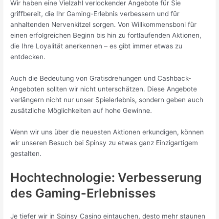
Wir haben eine Vielzahl verlockender Angebote für Sie
griffbereit, die Ihr Gaming-Erlebnis verbessern und für
anhaltenden Nervenkitzel sorgen. Von Willkommensboni für
einen erfolgreichen Beginn bis hin zu fortlaufenden Aktionen,
die Ihre Loyalität anerkennen – es gibt immer etwas zu
entdecken.
Auch die Bedeutung von Gratisdrehungen und Cashback-
Angeboten sollten wir nicht unterschätzen. Diese Angebote
verlängern nicht nur unser Spielerlebnis, sondern geben auch
zusätzliche Möglichkeiten auf hohe Gewinne.
Wenn wir uns über die neuesten Aktionen erkundigen, können
wir unseren Besuch bei Spinsy zu etwas ganz Einzigartigem
gestalten.
Hochtechnologie: Verbesserung
des Gaming-Erlebnisses
Je tiefer wir in Spinsy Casino eintauchen, desto mehr staunen