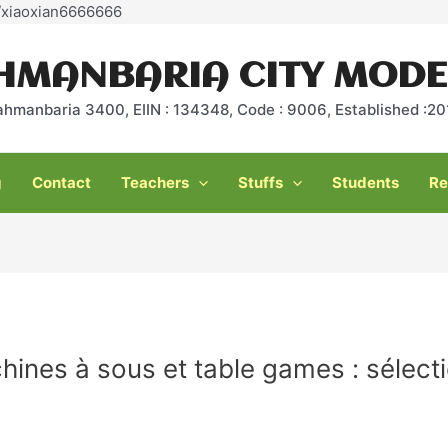
Skip
e/xiaoxian6666666
to
content
HMANBARIA CITY MODE
ahmanbaria 3400, EIIN : 134348, Code : 9006, Established :
g
Contact
Teachers
Stuffs
Students
Re
hines à sous et table games : sélect