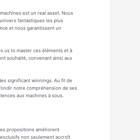
t machines est un real asset. Nous
nivers fantastiques les plus
nce et nous garantissent un
es us to master ces éléments et à
ment souhaité, convenant ainsi aux
es significant winnings. Au fil de
rofondir notre compréhension de ses
étences aux machines à sous.
ces propositions améliorent
s exclusifs non seulement accroît