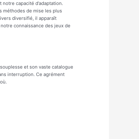
 notre capacité d’adaptation.
les méthodes de mise les plus
rs diversifié, il apparaît
r notre connaissance des jeux de
souplesse et son vaste catalogue
sans interruption. Ce agrément
 où.