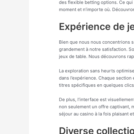
des flexible betting options. Ce qui
moment et n’importe où. Découvron
Expérience de j
Bien que nous nous concentrions sou
grandement à notre satisfaction. S
jeux de table. Nous découvrons rap
La exploration sans heurts optimise
dans l’expérience. Chaque section e
titres spécifiques en quelques clics
De plus, l’interface est visuelleme
non seulement un offre captivant, 
séjour au casino à la fois plaisant e
Diverse collect