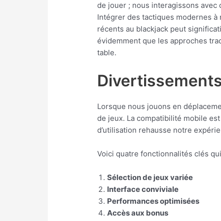
de jouer ; nous interagissons avec 
Intégrer des tactiques modernes à n
récents au blackjack peut significa
évidemment que les approches tradi
table.
Divertissements
Lorsque nous jouons en déplacemen
de jeux. La compatibilité mobile es
d’utilisation rehausse notre expéri
Voici quatre fonctionnalités clés q
Sélection de jeux variée
Interface conviviale
Performances optimisées
Accès aux bonus