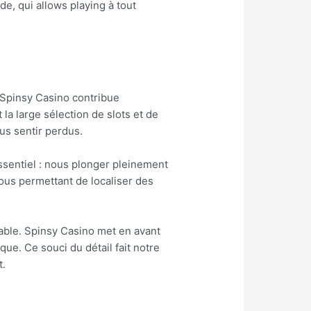
de, qui allows playing à tout
r Spinsy Casino contribue
a large sélection de slots et de
us sentir perdus.
ssentiel : nous plonger pleinement
nous permettant de localiser des
réable. Spinsy Casino met en avant
e. Ce souci du détail fait notre
t.