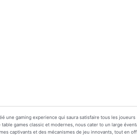
é une gaming experience qui saura satisfaire tous les joueurs
 table games classic et modernes, nous cater to un large évent
èmes captivants et des mécanismes de jeu innovants, tout en of