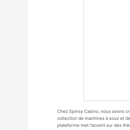
Chez Spinsy Casino, nous avons cré
collection de machines à sous et de
plateforme met l’accent sur des th