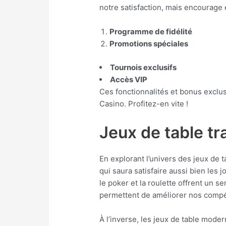
notre satisfaction, mais encourage 
Programme de fidélité
Promotions spéciales
Tournois exclusifs
Accès VIP
Ces fonctionnalités et bonus exclu
Casino. Profitez-en vite !
Jeux de table t
En explorant l’univers des jeux de
qui saura satisfaire aussi bien les
le poker et la roulette offrent un 
permettent de améliorer nos compé
À l’inverse, les jeux de table mode