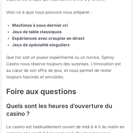
Voici ce à quoi nous pouvons nous préparer :
Machines à sous dernier cri
Jeux de table classiques
Expériences avec croupier en direct
Jeux de spécialité singuliers
Que l’on soit un joueur expérimenté ou un novice, Spinsy
Casino nous réserve toujours des surprises. L’innovation est
au cœur de son offre de jeux, et nous permet de rester
toujours fascinés et envoûtés.
Foire aux questions
Quels sont les heures d’ouverture du
casino ?
Le casino est habituellement ouvert de midi à 4 h du matin en