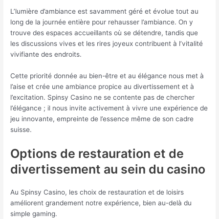
L’lumière d’ambiance est savamment géré et évolue tout au
long de la journée entière pour rehausser l’ambiance. On y
trouve des espaces accueillants où se détendre, tandis que
les discussions vives et les rires joyeux contribuent à l’vitalité
vivifiante des endroits.
Cette priorité donnée au bien-être et au élégance nous met à
l’aise et crée une ambiance propice au divertissement et à
l’excitation. Spinsy Casino ne se contente pas de chercher
l’élégance ; il nous invite activement à vivre une expérience de
jeu innovante, empreinte de l’essence même de son cadre
suisse.
Options de restauration et de
divertissement au sein du casino
Au Spinsy Casino, les choix de restauration et de loisirs
améliorent grandement notre expérience, bien au-delà du
simple gaming.