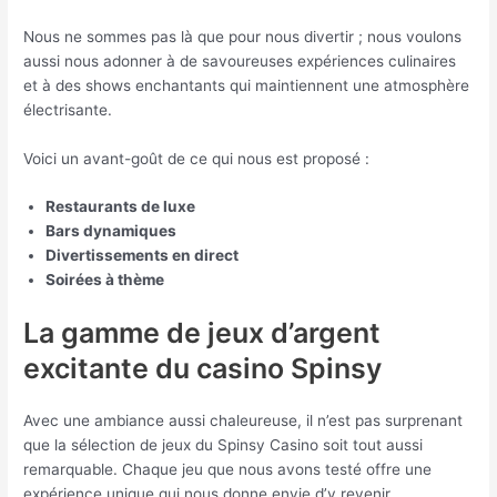
Nous ne sommes pas là que pour nous divertir ; nous voulons
aussi nous adonner à de savoureuses expériences culinaires
et à des shows enchantants qui maintiennent une atmosphère
électrisante.
Voici un avant-goût de ce qui nous est proposé :
Restaurants de luxe
Bars dynamiques
Divertissements en direct
Soirées à thème
La gamme de jeux d’argent
excitante du casino Spinsy
Avec une ambiance aussi chaleureuse, il n’est pas surprenant
que la sélection de jeux du Spinsy Casino soit tout aussi
remarquable. Chaque jeu que nous avons testé offre une
expérience unique qui nous donne envie d’y revenir.