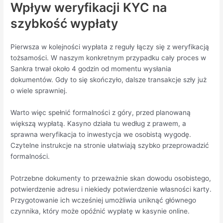
Wpływ weryfikacji KYC na
szybkość wypłaty
Pierwsza w kolejności wypłata z reguły łączy się z weryfikacją
tożsamości. W naszym konkretnym przypadku cały proces w
Sankra trwał około 4 godzin od momentu wysłania
dokumentów. Gdy to się skończyło, dalsze transakcje szły już
o wiele sprawniej.
Warto więc spełnić formalności z góry, przed planowaną
większą wypłatą. Kasyno działa tu według z prawem, a
sprawna weryfikacja to inwestycja we osobistą wygodę.
Czytelne instrukcje na stronie ułatwiają szybko przeprowadzić
formalności.
Potrzebne dokumenty to przeważnie skan dowodu osobistego,
potwierdzenie adresu i niekiedy potwierdzenie własności karty.
Przygotowanie ich wcześniej umożliwia uniknąć głównego
czynnika, który może opóźnić wypłatę w kasynie online.