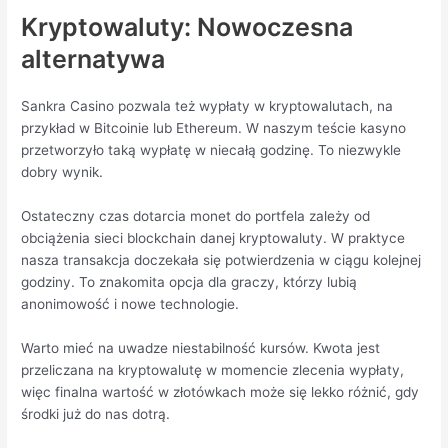
Kryptowaluty: Nowoczesna
alternatywa
Sankra Casino pozwala też wypłaty w kryptowalutach, na
przykład w Bitcoinie lub Ethereum. W naszym teście kasyno
przetworzyło taką wypłatę w niecałą godzinę. To niezwykle
dobry wynik.
Ostateczny czas dotarcia monet do portfela zależy od
obciążenia sieci blockchain danej kryptowaluty. W praktyce
nasza transakcja doczekała się potwierdzenia w ciągu kolejnej
godziny. To znakomita opcja dla graczy, którzy lubią
anonimowość i nowe technologie.
Warto mieć na uwadze niestabilność kursów. Kwota jest
przeliczana na kryptowalutę w momencie zlecenia wypłaty,
więc finalna wartość w złotówkach może się lekko różnić, gdy
środki już do nas dotrą.