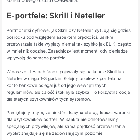
standardowego czasu oczekiwania.
E-portfele: Skrill i Neteller
Portmonetki cyfrowe, jak Skrill czy Neteller, sytuują się gdzieś
pośrodku pod względem aspektem prędkości. Sankra
przetwarzała takie wypłaty niemal tak szybko jak BLIK, często
w mniej niż godzinę. Zasadniczy jest moment, gdy pieniądze
wpływają do samego portfela.
W naszych testach środki pojawiały się na koncie Skrill lub
Neteller w ciągu 1-3 godzin. Kolejny przelew z portfela na
konto bankowe polegał już od jego wewnętrznych
regulaminów, ale całość i tak była szybka. To korzystna opcja
dla stałych użytkowników tych systemów.
Pamiętajmy o tym, że niektóre kasyna oferują lepsze warunki
dla użytkowników portfeli. W Sankra nie odnotowaliśmy
specjalnych przywilejów, ale sama prędkość przetwarzania
wypłat znajduje się na zadowalającym poziomie.