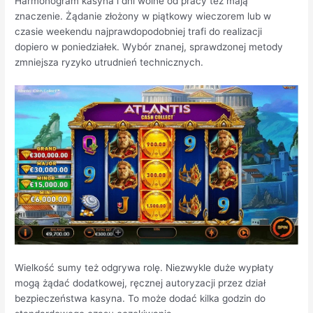
Harmonogram kasyna i dni wolne od pracy też mają
znaczenie. Żądanie złożony w piątkowy wieczorem lub w
czasie weekendu najprawdopodobniej trafi do realizacji
dopiero w poniedziałek. Wybór znanej, sprawdzonej metody
zmniejsza ryzyko utrudnień technicznych.
Wielkość sumy też odgrywa rolę. Niezwykle duże wypłaty
mogą żądać dodatkowej, ręcznej autoryzacji przez dział
bezpieczeństwa kasyna. To może dodać kilka godzin do