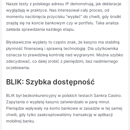
Nasze testy z polskiego adresu IP demonstrują, jak deklaracje
wyglądają w praktyce. Nas interesował cały proces, od
momentu naciśnięcia przycisku “wypłać” do chwili, gdy środki
znajdą się na koncie bankowym czy w portfelu. Taka analiza
zakłada sprawdzenia każdego etapu.
Błyskawiczne wypłaty to często znak, że kasyno ma stabilną
płynność finansową i sprawną technologię. Dla użytkownika
oznacza to prawdziwą kontrolę nad wygranymi. Można szybko
zdecydować, co dalej zrobić z pieniędzmi, bez nadmiernego
oczekiwania.
BLIK: Szybka dostępność
BLIK był bezkonkurencyjny w polskich testach Sankra Casino.
Zapytania o wypłatę kasyno zatwierdzało w parę minut.
Pieniądze wpływały na konto bankowe w zasadzie w tej samej
chwili, gdy tylko zaakceptowaliśmy transakcję w aplikacji
mobilnej banku.