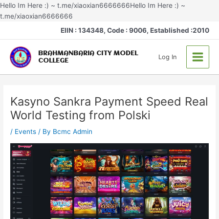
Skip
Hello Im Here :) ~ t.me/xiaoxian6666666Hello Im Here :) ~
to
t.me/xiaoxian6666666
Post
content
Main
EIIN : 134348, Code : 9006, Established :2010
navigation
Menu
BRAHMANBARIA CITY MODEL
Log In
COLLEGE
Kasyno Sankra Payment Speed Real
World Testing from Polski
/
Events
/ By
Bcmc Admin