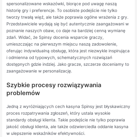
spersonalizowane wskazówki, biorące pod uwagę naszą
historię gry i preferencje. To osobiste podejście nie tylko
tworzy trwałą więź, ale także poprawia ogólne wrażenia z gry.
Przedstawiciele wydają się być autentycznie zaangażowani w
poznanie naszych obaw, co daje na bardziej cenną wymianę
zdań. Widać, że Spinsy docenia wsparcie graczy,
umieszczając na pierwszym miejscu naszą zadowolenie,
oferując indywidualną obsługę, która jest niezwykle inspirująca
i odmienna od typowych, schematycznych rozwiązań
dostępnych gdzie indziej. Jako gracze, szczerze doceniamy to
zaangażowanie w personalizację.
Szybkie procesy rozwiązywania
problemów
Jedną z wyróżniających cech kasyna Spinsy jest błyskawiczny
proces rozpatrywania zgłoszeń, który ustala wysokie
standardy obsługi klienta. Takie podejście nie tylko poprawia
jakość obsługi klienta, ale także odzwierciedla oddanie kasyna
w ulepszenie wskaźników efektywności.