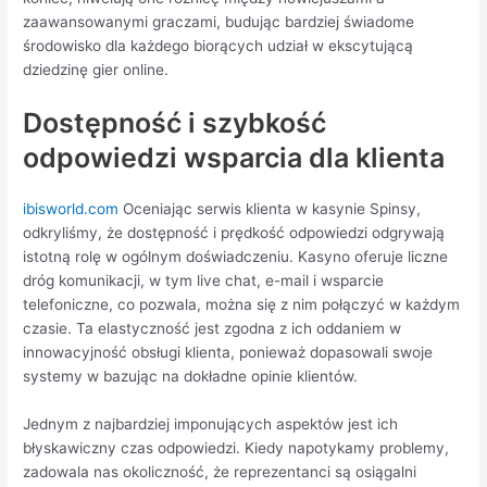
zaawansowanymi graczami, budując bardziej świadome
środowisko dla każdego biorących udział w ekscytującą
dziedzinę gier online.
Dostępność i szybkość
odpowiedzi wsparcia dla klienta
ibisworld.com
Oceniając serwis klienta w kasynie Spinsy,
odkryliśmy, że dostępność i prędkość odpowiedzi odgrywają
istotną rolę w ogólnym doświadczeniu. Kasyno oferuje liczne
dróg komunikacji, w tym live chat, e-mail i wsparcie
telefoniczne, co pozwala, można się z nim połączyć w każdym
czasie. Ta elastyczność jest zgodna z ich oddaniem w
innowacyjność obsługi klienta, ponieważ dopasowali swoje
systemy w bazując na dokładne opinie klientów.
Jednym z najbardziej imponujących aspektów jest ich
błyskawiczny czas odpowiedzi. Kiedy napotykamy problemy,
zadowala nas okoliczność, że reprezentanci są osiągalni