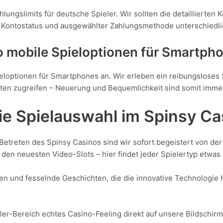
hlungslimits für deutsche Spieler. Wir sollten die detaillierten
ch Kontostatus und ausgewählter Zahlungsmethode unterschiedli
o mobile Spieloptionen für Smartph
ieloptionen für Smartphones an. Wir erleben ein reibungsloses
ten zugreifen – Neuerung und Bequemlichkeit sind somit immer 
ie Spielauswahl im Spinsy Ca
etreten des Spinsy Casinos sind wir sofort begeistert von der
u den neuesten Video-Slots – hier findet jeder Spielertyp etwa
ken und fesselnde Geschichten, die die innovative Technologie 
ler-Bereich echtes Casino-Feeling direkt auf unsere Bildschirm