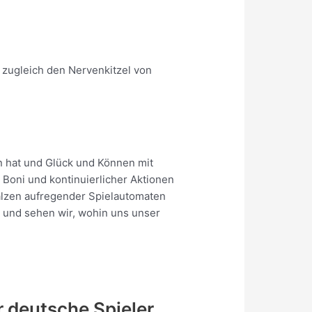
 zugleich den Nervenkitzel von
en hat und Glück und Können mit
 Boni und kontinuierlicher Aktionen
 Walzen aufregender Spielautomaten
n und sehen wir, wohin uns unser
 deutsche Spieler