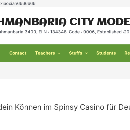
Skip
e/xiaoxian6666666
to
content
HMANBARIA CITY MODE
ahmanbaria 3400, EIIN : 134348, Code : 9006, Established :
g
Contact
Teachers
Stuffs
Students
Re
 dein Können im Spinsy Casino für De