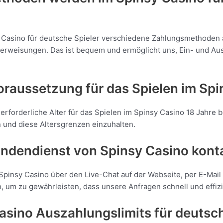
y Casino für deutsche Spieler verschiedene Zahlungsmethoden a
berweisungen. Das ist bequem und ermöglicht uns, Ein- und Au
voraussetzung für das Spielen im Sp
s erforderliche Alter für das Spielen im Spinsy Casino 18 Jahre 
n und diese Altersgrenzen einzuhalten.
undendienst von Spinsy Casino kont
insy Casino über den Live-Chat auf der Webseite, per E-Mail 
 um zu gewährleisten, dass unsere Anfragen schnell und effiz
Casino Auszahlungslimits für deutsc