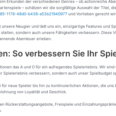
Beim Erkunden der verschiedenen Genres – ob actionreiche Abe
Kartenspiele – schätzen wir die sorgfältige Auswahl der Titel,
d9085-1178-48d0-b438-a53b21940977
und Vorlieben gerecht wir
 unsere Neugier und lädt uns ein, einzigartige Features und S
 stellen, sondern auch unsere Fähigkeiten verbessern. Diese Vie
annende Abenteuer erleben.
n: So verbessern Sie Ihr Spie
ionen das A und O für ein aufregendes Spielerlebnis. Wir sind 
er Spielerlebnis verbessern, sondern auch unser Spielbudget o
für neue Spieler bis hin zu kontinuierlichen Aktionen, die uns 
elohnung von Loyalität und Geschick.
en Rückerstattungsangebote, Freispiele und Einzahlungsprämie
.