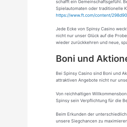
schafft ein Gemeinschaftsgefühl. 
Spielautomaten oder traditionelle 
https://www.ft.com/content/298
Jede Ecke von Spinsy Casino weckt
nicht nur unser Glück auf die Probe
wieder zurückkehren und neue, sp
Boni und Aktione
Bei Spinsy Casino sind Boni und Akt
attraktiven Angebote nicht nur uns
Von reichhaltigen Willkommensboni 
Spinsy sein Verpflichtung für die B
Beim Erkunden der unterschiedlich
unsere Siegchancen zu maximieren