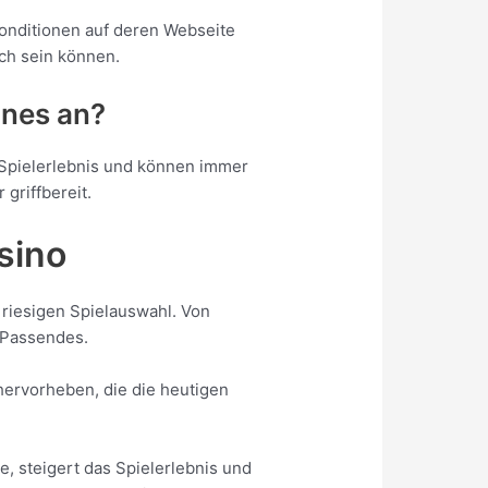
 Konditionen auf deren Webseite
ch sein können.
ones an?
 Spielerlebnis und können immer
griffbereit.
sino
 riesigen Spielauswahl. Von
s Passendes.
hervorheben, die die heutigen
e, steigert das Spielerlebnis und