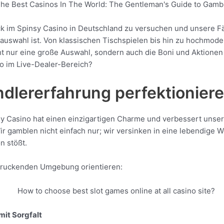
k im Spinsy Casino in Deutschland zu versuchen und unsere Fäh
ielauswahl ist. Von klassischen Tischspielen bis hin zu hochmode
cht nur eine große Auswahl, sondern auch die Boni und Aktione
so im Live-Dealer-Bereich?
ndlererfahrung perfektionier
sy Casino hat einen einzigartigen Charme und verbessert unser
Wir gamblen nicht einfach nur; wir versinken in eine lebendige W
n stößt.
ndruckenden Umgebung orientieren:
mit Sorgfalt