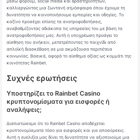
μέσω φόρουμ, social media και δραστηριοτήτων,
καλλιεργώντας μια ζωντανή ατμόσφαιρα όπου έχουμε τη
δυνατότητα να κοινοποιήσουμε εμπειρίες και οδηγίες. Το
καζίνο προσέχει επίσης τα ανατροφοδοτήσεις,
αναβαθμίζοντας αδιάκοπα τις υπηρεσίες του με βάση τα
ανατροφοδοτήσεις μας. Αυτή η υποχρέωση προάγει το
αίσθηση του ανήκειν, μετατρέποντας το παιχνίδι από
απλοϊκή διασκέδαση σε μια ακμάζουσα περιπέτεια
κοινωνίας. Βασικά, αφορά το αίσθημα αξίας ως κομμάτι της
κοινότητας Rainbet.
Συχνές ερωτήσεις
Υποστηρίζει το Rainbet Casino
κρυπτονομίσματα για εισφορές ή
αναλήψεις;
Διαπιστώσαμε ότι το Rainbet Casino αποδέχεται
κρυπτονομίσματα τόσο για εισφορές και για αποσύρσεις.
Αυτή η ευελιξία μας δίνει τη δυνατότητα να αξιοποιούμε μια