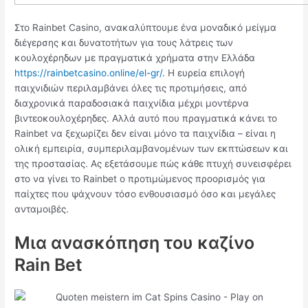
Στο Rainbet Casino, ανακαλύπτουμε ένα μοναδικό μείγμα
διέγερσης και δυνατοτήτων για τους λάτρεις των
κουλοχέρηδων με πραγματικά χρήματα στην Ελλάδα
https://rainbetcasino.online/el-gr/
. Η ευρεία επιλογή
παιχνιδιών περιλαμβάνει όλες τις προτιμήσεις, από
διαχρονικά παραδοσιακά παιχνίδια μέχρι μοντέρνα
βιντεοκουλοχέρηδες. Αλλά αυτό που πραγματικά κάνει το
Rainbet να ξεχωρίζει δεν είναι μόνο τα παιχνίδια – είναι η
ολική εμπειρία, συμπεριλαμβανομένων των εκπτώσεων και
της προστασίας. Ας εξετάσουμε πώς κάθε πτυχή συνεισφέρει
στο να γίνει το Rainbet ο προτιμώμενος προορισμός για
παίχτες που ψάχνουν τόσο ενθουσιασμό όσο και μεγάλες
ανταμοιβές.
Μια ανασκόπηση του καζίνο
Rain Bet