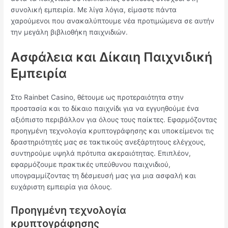
συνολική εμπειρία. Με λίγα λόγια, είμαστε πάντα
χαρούμενοι που ανακαλύπτουμε νέα προτιμώμενα σε αυτήν
την μεγάλη βιβλιοθήκη παιχνιδιών.
Ασφάλεια και Δίκαιη Παιχνιδική
Εμπειρία
Στο Rainbet Casino, θέτουμε ως προτεραιότητα στην
προστασία και το δίκαιο παιχνίδι για να εγγυηθούμε ένα
αξιόπιστο περιβάλλον για όλους τους παίκτες. Εφαρμόζοντας
προηγμένη τεχνολογία κρυπτογράφησης και υποκείμενοι τις
δραστηριότητές μας σε τακτικούς ανεξάρτητους ελέγχους,
συντηρούμε υψηλά πρότυπα ακεραιότητας. Επιπλέον,
εφαρμόζουμε πρακτικές υπεύθυνου παιχνιδιού,
υπογραμμίζοντας τη δέσμευσή μας για μια ασφαλή και
ευχάριστη εμπειρία για όλους.
Προηγμένη τεχνολογία
κρυπτογράφησης