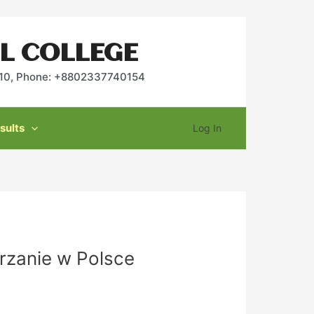
L COLLEGE
2010, Phone: +8802337740154
sults
Log In
rzanie w Polsce