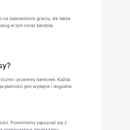
o na zadowolenie graczy, ale także
usług w tym coraz bardziej
sy?
oniczne i przelewy bankowe. Każda
a płatności jest wydajne i dogodne
ności. Powinniśmy zapoznać się z
r, a równocześnie zwiększamy