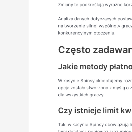
Zmiany te podkreślają wyraźne korz
Analiza danych dotyczących postaw 
na tworzenie silnej wspólnoty grac
konkurencyjnym otoczeniu.
Często zadawan
Jakie metody płatn
W kasynie Spinsy akceptujemy rozm
opcja została stworzona z myślą o 
dla wszystkich graczy.
Czy istnieje limit kw
Tak, w kasynie Spinsy obowiązują l
tymi detalami, ponieważ zrozumien