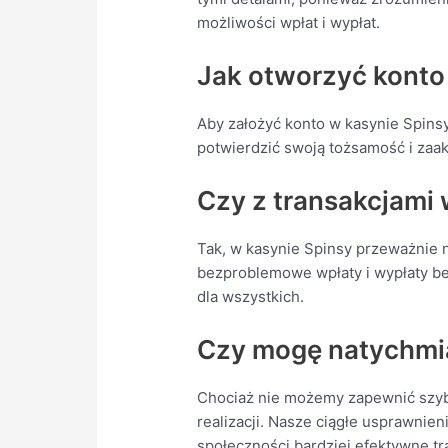
możliwości wpłat i wypłat.
Jak otworzyć konto
Aby założyć konto w kasynie Spinsy
potwierdzić swoją tożsamość i zaa
Czy z transakcjami w
Tak, w kasynie Spinsy przeważnie n
bezproblemowe wpłaty i wypłaty be
dla wszystkich.
Czy mogę natychmi
Chociaż nie możemy zapewnić szybk
realizacji. Nasze ciągłe usprawnie
społeczności bardziej efektywne tr