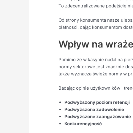
To zdecentralizowane podejście ni
Od strony konsumenta nasze ulepsz
płatności, dając konsumentom dostę
Wpływ na wrażen
Pomimo że w kasynie nadal na pier
normy sektorowe jest znacznie dost
także wyznacza świeże normy w p
Badając opinie użytkowników i tre
Podwyższony poziom retencji
Podwyższona zadowolenie
Podwyższone zaangażowanie
Konkurencyjność