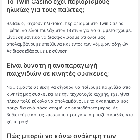
Το Twin Casino έχει περιορισμούς
ηλικίας για τους παίκτες;
Βεβαίως, ισχύουν ηλικιακοί περιορισμοί στο Twin Casino.
Πρέπει να είναι τουλάχιστον 18 ετών για να συμμετάσχουμε.
Είναι σημαντικό να διασφαλίσουμε ότι όλοι μας
απολαμβάνουμε υπεύθυνα και εντός των νόμιμων οδηγιών.
Ας διασκεδάσουμε με σύνεση!
Είναι δυνατή η αναπαραγωγή
παιχνιδιών σε κινητές συσκευές;
Ναι, είμαστε σε θέση να σίγουρα να παίξουμε παιχνίδια στις
κινητές μας συσκευές! Με την τεχνολογία αιχμής, έχει γίνει
πλέον πολύ εύκολο να απολαμβάνουμε τα αγαπημένα μας
παιχνίδια ανά πάσα στιγμή, σε οποιοδήποτε μέρος. Ας
βυθιστούμε και ας νιώσουμε τη συγκίνηση μαζί, ακριβώς στα
χέρια μας!
Πώς μπορώ να κάνω ανάληψη των