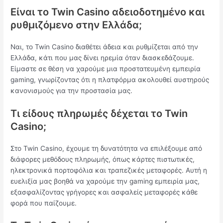
Είναι το Twin Casino αδειοδοτημένο και
ρυθμιζόμενο στην Ελλάδα;
Ναι, το Twin Casino διαθέτει άδεια και ρυθμίζεται από την
Ελλάδα, κάτι που μας δίνει ηρεμία όταν διασκεδάζουμε.
Είμαστε σε θέση να χαρούμε μια προστατευμένη εμπειρία
gaming, γνωρίζοντας ότι η πλατφόρμα ακολουθεί αυστηρούς
κανονισμούς για την προστασία μας.
Τι είδους πληρωμές δέχεται το Twin
Casino;
Στο Twin Casino, έχουμε τη δυνατότητα να επιλέξουμε από
διάφορες μεθόδους πληρωμής, όπως κάρτες πιστωτικές,
ηλεκτρονικά πορτοφόλια και τραπεζικές μεταφορές. Αυτή η
ευελιξία μας βοηθά να χαρούμε την gaming εμπειρία μας,
εξασφαλίζοντας γρήγορες και ασφαλείς μεταφορές κάθε
φορά που παίζουμε.