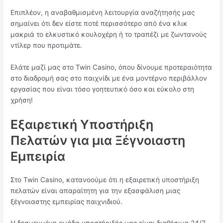
Επιπλέον, η αναβαθμισμένη λειτουργία αναζήτησής μας
σημαίνει ότι δεν είστε ποτέ περισσότερο από ένα κλικ
μακριά το ελκυστικό κουλοχέρη ή το τραπέζι με ζωντανούς
ντίλερ που προτιμάτε.
Ελάτε μαζί μας στο Twin Casino, όπου δίνουμε προτεραιότητα
στο διαδρομή σας στο παιχνίδι με ένα μοντέρνο περιβάλλον
εργασίας που είναι τόσο γοητευτικό όσο και εύκολο στη
χρήση!
Εξαιρετική Υποστήριξη
Πελατών για μια Ξέγνοιαστη
Εμπειρία
Στο Twin Casino, κατανοούμε ότι η εξαιρετική υποστήριξη
πελατών είναι απαραίτητη για την εξασφάλιση μιας
ξέγνοιαστης εμπειρίας παιχνιδιού.