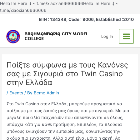
Skip
Hello Im Here :) ~ t.me/xiaoxian6666666Hello Im Here :) ~
to
t.me/xiaoxian6666666
Post
content
Main
EIIN : 134348, Code : 9006, Established :2010
navigation
Menu
BRAHMANBARIA CITY MODEL
Log In
COLLEGE
Παίξτε σύμφωνα με τους Κανόνες
σας με Σιγουριά στο Twin Casino
στην Ελλάδα
/
Events
/ By
Bcmc Admin
Στο Twin Casino στην Ελλάδα, μπορούμε πραγματικά να
παίξουμε με τους δικούς μας όρους και με σιγουριά. Με μια
μεγάλη ποικιλία παιχνιδιών που απευθύνονται σε όλους,
υπάρχει κάτι για κάθε προτίμηση. Επιπλέον, τα πλούσια
μπόνους ενισχύουν την εμπειρία μας, καθιστώντας την
ακόμα πιο ευχάριστη. Αλλά αυτή είναι μόνο η αρχή. Ας