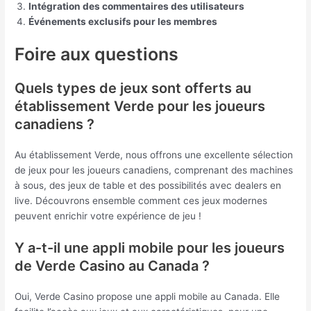
Intégration des commentaires des utilisateurs
Événements exclusifs pour les membres
Foire aux questions
Quels types de jeux sont offerts au
établissement Verde pour les joueurs
canadiens ?
Au établissement Verde, nous offrons une excellente sélection
de jeux pour les joueurs canadiens, comprenant des machines
à sous, des jeux de table et des possibilités avec dealers en
live. Découvrons ensemble comment ces jeux modernes
peuvent enrichir votre expérience de jeu !
Y a-t-il une appli mobile pour les joueurs
de Verde Casino au Canada ?
Oui, Verde Casino propose une appli mobile au Canada. Elle