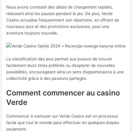
Nous avons constaté des délais de chargement rapides,
réduisant ainsi les pauses pendant le jeu. De plus, Verde
Casino actualise fréquemment son répertoire, en offrant de
nouveaux jeux et des promotions exclusives, pour une
aventure toujours nouvelle.
La classification des jeux permet aux joueurs de trouver
facilement leurs titres préférés ou d’explorer de nouvelles
possibilités, encourageant ainsi un sens d’appartenance à une
collectivité grâce à des passions partagés.
Comment commencer au casino
Verde
Commencer à s’amuser sur Verde Casino est un processus
facile que tout le monde peut effectuer en quelques étapes
seulement.