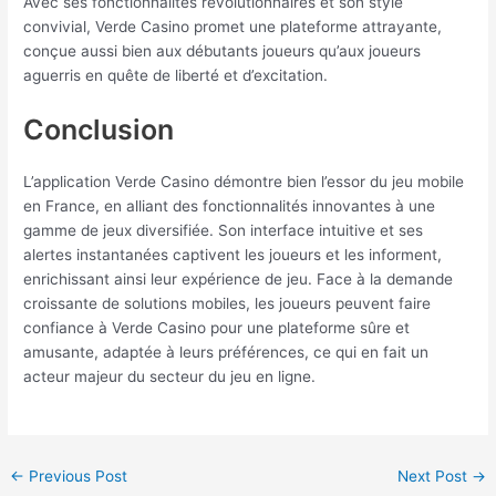
Avec ses fonctionnalités révolutionnaires et son style
convivial, Verde Casino promet une plateforme attrayante,
conçue aussi bien aux débutants joueurs qu’aux joueurs
aguerris en quête de liberté et d’excitation.
Conclusion
L’application Verde Casino démontre bien l’essor du jeu mobile
en France, en alliant des fonctionnalités innovantes à une
gamme de jeux diversifiée. Son interface intuitive et ses
alertes instantanées captivent les joueurs et les informent,
enrichissant ainsi leur expérience de jeu. Face à la demande
croissante de solutions mobiles, les joueurs peuvent faire
confiance à Verde Casino pour une plateforme sûre et
amusante, adaptée à leurs préférences, ce qui en fait un
acteur majeur du secteur du jeu en ligne.
←
Previous Post
Next Post
→