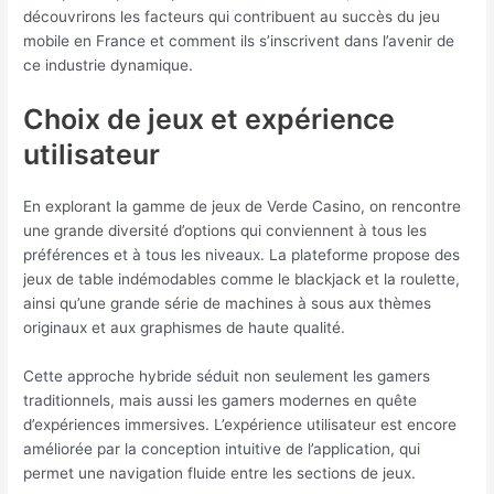
découvrirons les facteurs qui contribuent au succès du jeu
mobile en France et comment ils s’inscrivent dans l’avenir de
ce industrie dynamique.
Choix de jeux et expérience
utilisateur
En explorant la gamme de jeux de Verde Casino, on rencontre
une grande diversité d’options qui conviennent à tous les
préférences et à tous les niveaux. La plateforme propose des
jeux de table indémodables comme le blackjack et la roulette,
ainsi qu’une grande série de machines à sous aux thèmes
originaux et aux graphismes de haute qualité.
Cette approche hybride séduit non seulement les gamers
traditionnels, mais aussi les gamers modernes en quête
d’expériences immersives. L’expérience utilisateur est encore
améliorée par la conception intuitive de l’application, qui
permet une navigation fluide entre les sections de jeux.