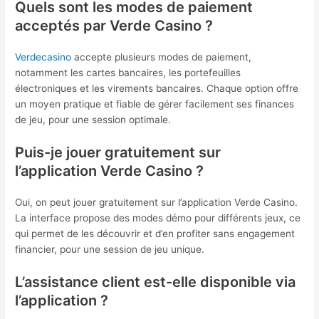
Quels sont les modes de paiement
acceptés par Verde Casino ?
Verdecasino
accepte plusieurs modes de paiement,
notamment les cartes bancaires, les portefeuilles
électroniques et les virements bancaires. Chaque option offre
un moyen pratique et fiable de gérer facilement ses finances
de jeu, pour une session optimale.
Puis-je jouer gratuitement sur
l’application Verde Casino ?
Oui, on peut jouer gratuitement sur l’application Verde Casino.
La interface propose des modes démo pour différents jeux, ce
qui permet de les découvrir et d’en profiter sans engagement
financier, pour une session de jeu unique.
L’assistance client est-elle disponible via
l’application ?