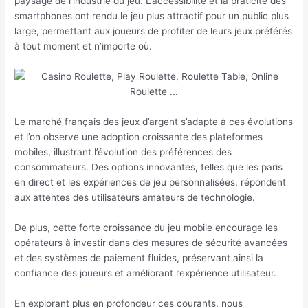
paysage de l’industrie du jeu. L’accessibilité et la praticité des
smartphones ont rendu le jeu plus attractif pour un public plus
large, permettant aux joueurs de profiter de leurs jeux préférés
à tout moment et n’importe où.
Le marché français des jeux d’argent s’adapte à ces évolutions
et l’on observe une adoption croissante des plateformes
mobiles, illustrant l’évolution des préférences des
consommateurs. Des options innovantes, telles que les paris
en direct et les expériences de jeu personnalisées, répondent
aux attentes des utilisateurs amateurs de technologie.
De plus, cette forte croissance du jeu mobile encourage les
opérateurs à investir dans des mesures de sécurité avancées
et des systèmes de paiement fluides, préservant ainsi la
confiance des joueurs et améliorant l’expérience utilisateur.
En explorant plus en profondeur ces courants, nous