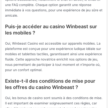
une FAQ complète. Chaque option garantit une réponse
immédiate à vos questions, pour une expérience de jeu sûre et
amicale.
Puis-je accéder au casino Winbeast sur
les mobiles ?
Oui, Winbeast Casino est accessible sur appareils mobiles. La
plateforme est conçue pour une expérience ludique idéale sur
mobiles et tablettes tactiles, garantissant ainsi une expérience
fluide. Cette approche novatrice enrichit nos options de jeu,
nous permettant de participer à tout moment et n’importe où,
pour un confort optimal.
Existe-t-il des conditions de mise pour
les offres du casino Winbeast ?
Oui, les bonus de casino sont soumis à des conditions de mise.
Il est important de examiner soigneusement ces règles, car