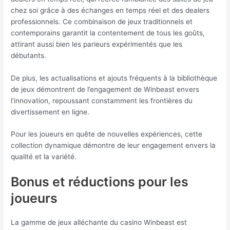
chez soi grâce à des échanges en temps réel et des dealers
professionnels. Ce combinaison de jeux traditionnels et
contemporains garantit la contentement de tous les goûts,
attirant aussi bien les parieurs expérimentés que les
débutants.
De plus, les actualisations et ajouts fréquents à la bibliothèque
de jeux démontrent de l’engagement de Winbeast envers
l’innovation, repoussant constamment les frontières du
divertissement en ligne.
Pour les joueurs en quête de nouvelles expériences, cette
collection dynamique démontre de leur engagement envers la
qualité et la variété.
Bonus et réductions pour les
joueurs
La gamme de jeux alléchante du casino Winbeast est