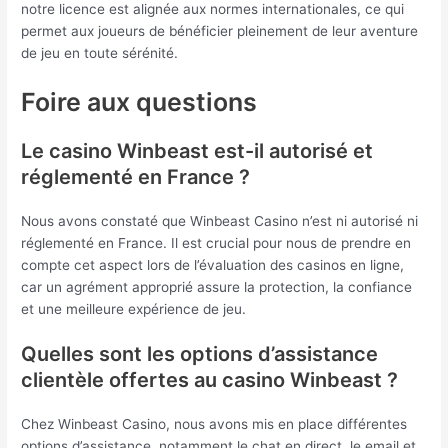
notre licence est alignée aux normes internationales, ce qui
permet aux joueurs de bénéficier pleinement de leur aventure
de jeu en toute sérénité.
Foire aux questions
Le casino Winbeast est-il autorisé et
réglementé en France ?
Nous avons constaté que Winbeast Casino n’est ni autorisé ni
réglementé en France. Il est crucial pour nous de prendre en
compte cet aspect lors de l’évaluation des casinos en ligne,
car un agrément approprié assure la protection, la confiance
et une meilleure expérience de jeu.
Quelles sont les options d’assistance
clientèle offertes au casino Winbeast ?
Chez Winbeast Casino, nous avons mis en place différentes
options d’assistance, notamment le chat en direct, le email et