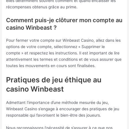
elles déterminent souvent comment et quand encaisser les
récompenses obtenus grâce au prime.
Comment puis-je clôturer mon compte au
casino Winbeast ?
Pour fermer votre compte sur Winbeast Casino, allez dans les
options de votre compte, sélectionnez « Supprimer le
compte » et respectez les instructions. Il est important de lire
attentivement les termes et conditions et de vous assurer que
toutes les mouvements en cours sont finalisées.
Pratiques de jeu éthique au
casino Winbeast
Admettant l’importance d’une méthode mesurée du jeu,
Winbeast Casino s’engage à encourager des pratiques de jeu
responsable qui favorisent le bien-être des joueurs.
Nous reconnaissons l’nécessité de s’assurer à ce que nos