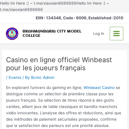
Skip
Hello Im Here :) ~ t.me/xiaoxian6666666Hello Im Here :) ~
to
t.me/xiaoxian6666666
Post
content
Main
EIIN : 134348, Code : 9006, Established :2010
navigation
Menu
BRAHMANBARIA CITY MODEL
Log In
COLLEGE
Casino en ligne officiel Winbeast
pour les joueurs français
/
Events
/ By
Bcmc Admin
En explorant l’univers du gaming en ligne,
Winbeast Casino
se
distingue comme un sélection de première classe pour les
joueurs français. Sa sélection de titres répond à des goûts
variées, alliant jeux de table classiques et bandits manchots
vidéo innovantes. L’analyse des offres et réductions, ainsi que
des méthodes de paiement sécurisées proposées, confirme
que la satisfaction des parieurs est une priorité absolue.