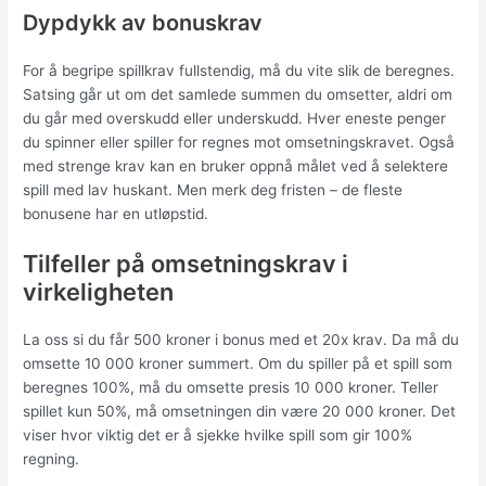
Dypdykk av bonuskrav
For å begripe spillkrav fullstendig, må du vite slik de beregnes.
Satsing går ut om det samlede summen du omsetter, aldri om
du går med overskudd eller underskudd. Hver eneste penger
du spinner eller spiller for regnes mot omsetningskravet. Også
med strenge krav kan en bruker oppnå målet ved å selektere
spill med lav huskant. Men merk deg fristen – de fleste
bonusene har en utløpstid.
Tilfeller på omsetningskrav i
virkeligheten
La oss si du får 500 kroner i bonus med et 20x krav. Da må du
omsette 10 000 kroner summert. Om du spiller på et spill som
beregnes 100%, må du omsette presis 10 000 kroner. Teller
spillet kun 50%, må omsetningen din være 20 000 kroner. Det
viser hvor viktig det er å sjekke hvilke spill som gir 100%
regning.