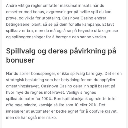
Andre viktige regler omfatter maksimal innsats når du
omsetter med bonus, avgrensninger på hvilke spill du kan
prøve, og vilkår for utbetaling. Casinova Casino endrer
betingelsene iblant, så se på dem for alle kampanje. Et lavt
spillkrav er bra, men du må også se på høyeste uttaksgrense
og spillbegrensninger for å beregne den sanne verdien.
Spillvalg og deres påvirkning på
bonuser
Når du spiller bonuspenger, er ikke spillvalg bare gøy. Det er en
strategisk beslutning som har betydning for om du oppfyller
omsetningskravet. Casinova Casino deler inn spill basert på
hvor mye de regnes mot kravet. Vanligvis regnes
spilleautomater for 100%. Bordspill blackjack og rulette teller
ofte mye mindre, kanskje så lite som 10 eller 20%. Det
innebærer at automater er bedre egnet for å oppfylle kravet,
men de har også mer risiko.