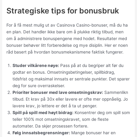
Strategiske tips for bonusbruk
For å få mest mulig ut av Casinova Casino-bonuser, må du ha
en plan. Det handler ikke bare om å plukke riktig tilbud, men
om å administrere bonuspengene med hodet. Resultater med
bonuser behøver litt forberedelse og mye disiplin. Her er noen
råd basert på hvordan bonusmekanismene faktisk fungerer.
Studer vilkårene nøye:
Pass på at du begriper alt før du
godtar en bonus. Omsetningsbetingelser, spillbidrag,
tidsfrist og maksimal innsats er sentrale punkter. Det sparer
deg for sure overraskelser.
Prioriter bonuser med lave omsetningskrav:
Sammenlikn
tilbud. Et krav på 30x eller lavere er ofte mer oppnåelig. Jo
lavere krav, jo lettere er det å ta ut penger.
Spill på spill med høyt bidrag:
Konsentrer deg om spill som
teller 100% mot omsetningskravet, som de fleste
automater. Da skjer prosessen fortere.
Følg innsatsbegrensninger:
Mange bonuser har en