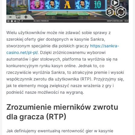
Wielu użytkowników może nie zdawać sobie sprawy z
szerokiej oferty gier dostępnych w kasynie Sankra,
stworzonym specjalnie dla polskich graczy
https://sankra-
casino.net/pl-pl/
. Dzięki zróżnicowanemu wyborowi
automatów i gier stołowych, platforma ta wyróżnia się na
konkurencyjnym rynku kasyn online. Jednak to, co
rzeczywiście wyróżnia Sankra, to atrakcyjne premie i wysoki
współczynnik zwrotu dla użytkownika (RTP). Przyjrzyjmy się,
jak te elementy mogą zwiększyć nasze wrażenia z gry i
podnieść nasze możliwości na wygraną.
Zrozumienie mierników zwrotu
dla gracza (RTP)
Jak definiujemy ewentualną rentowność gier w kasynie