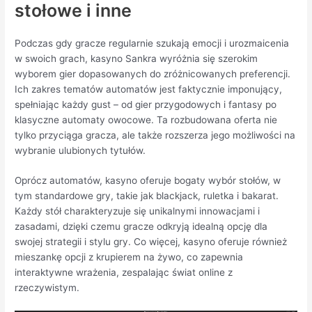
stołowe i inne
Podczas gdy gracze regularnie szukają emocji i urozmaicenia
w swoich grach, kasyno Sankra wyróżnia się szerokim
wyborem gier dopasowanych do zróżnicowanych preferencji.
Ich zakres tematów automatów jest faktycznie imponujący,
spełniając każdy gust – od gier przygodowych i fantasy po
klasyczne automaty owocowe. Ta rozbudowana oferta nie
tylko przyciąga gracza, ale także rozszerza jego możliwości na
wybranie ulubionych tytułów.
Oprócz automatów, kasyno oferuje bogaty wybór stołów, w
tym standardowe gry, takie jak blackjack, ruletka i bakarat.
Każdy stół charakteryzuje się unikalnymi innowacjami i
zasadami, dzięki czemu gracze odkryją idealną opcję dla
swojej strategii i stylu gry. Co więcej, kasyno oferuje również
mieszankę opcji z krupierem na żywo, co zapewnia
interaktywne wrażenia, zespalając świat online z
rzeczywistym.