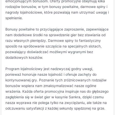
emocjonującym bonusom. Oferty promocyjne obejmują kilka
rodzajów bonusów, w tym bonusy powitalne, darmowe spiny i
nagrody lojalnościowe, które pozwalają nam utrzymać uwagę i
spełnienie.
Bonusy powitalne to przyciągające zaproszenie, zapewniające
nam dodatkowe środki na sprawdzenie gier bez stawiania od
razu własnych pieniędzy. Darmowe spiny to fantastyczny
sposób na spróbowanie szczęścia na specjalnych slotach,
pozwalający doświadczać możliwymi wygranymi bez
dodatkowych kosztów.
Program lojalnościowy jest nadzwyczaj godny uwagi,
ponieważ honoruje nasze lojalność i oferuje zachęty do
kontynuowanej gry. Poznanie tych zróżnicowanych rodzajów
bonusów wspiera nam zmaksymalizować nasze ogólne
wrażenia. Każda oferta promocyjna inspiruje nas do głębszego
zagłębienia się w świat gier w kasynie Sankra, dzięki czemu
nasza wyprawa nie polega tylko na zwyciężaniu, ale także na
odczuwaniu satysfakcji z każdej sekundy spędzonej na grze.