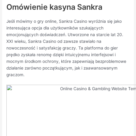
Omówienie kasyna Sankra
Jeśli mówimy o gry online, Sankra Casino wyróżnia się jako
interesująca opcja dla użytkowników szukających
emocjonujących doświadczeń. Utworzone na starcie lat 20.
XXI wieku, Sankra Casino od zawsze stawiało na
nowoczesność i satysfakcję graczy. Ta platforma do gier
prędko zyskała renomę dzięki intuicyjnemu interfejsowi i
mocnym środkom ochrony, które zapewniają bezproblemowe
działanie zarówno początkującym, jak i zaawansowanym
graczom.