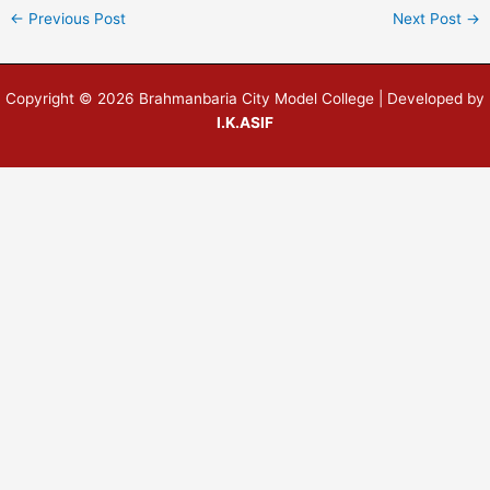
←
Previous Post
Next Post
→
Copyright © 2026 Brahmanbaria City Model College | Developed by
I.K.ASIF