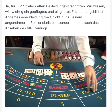
Ja, für VIP-Spieler gelten Bekleidungsvorschriften. Wir wissen,
wie wichtig ein gepflegtes und elegantes Erscheinungsbild ist.
Angemessene Kleidung trägt nicht nur zu einem
angenehmeren Spielerlebnis bei, sondern betont auch das
Ansehen des VIP-Gamings.