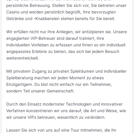
persönliche Betreuung. Stellen Sie sich vor, Sie betreten unser
Casino und werden persönlich begrüßt, Ihre bevorzugten
Getränke und -Knabbereien stehen bereits für Sie bereit.
Wir erfüllen nicht nur Ihre Anliegen, wir antizipieren sie. Unsere
engagierten VIP-Betreuer sind darauf trainiert, Ihre
individuellen Vorlieben zu erfassen und Ihnen so ein individuell
angepasstes Erlebnis zu bieten, das sich bei jedem Besuch
weiterentwickelt.
Mit privatem Zugang zu privaten Spielräumen und individueller
Spielberatung machen wir jeden Moment zu etwas
Einzigartigem. Du bist nicht einfach nur ein Teilnehmer,
sondern Teil unserer Gemeinschaft.
Durch den Einsatz modernster Technologien und innovativer
Verfahren konzentrieren wir uns darauf, die Art und Weise, wie
wir unsere VIPs betreuen, wesentlich zu verändern.
Lassen Sie sich von uns auf eine Tour mitnehmen, die Ihr