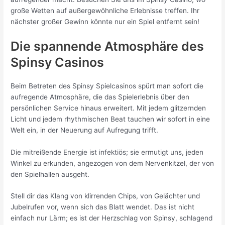
große Wetten auf außergewöhnliche Erlebnisse treffen. Ihr
nächster großer Gewinn könnte nur ein Spiel entfernt sein!
Die spannende Atmosphäre des
Spinsy Casinos
Beim Betreten des Spinsy Spielcasinos spürt man sofort die
aufregende Atmosphäre, die das Spielerlebnis über den
persönlichen Service hinaus erweitert. Mit jedem glitzernden
Licht und jedem rhythmischen Beat tauchen wir sofort in eine
Welt ein, in der Neuerung auf Aufregung trifft.
Die mitreißende Energie ist infektiös; sie ermutigt uns, jeden
Winkel zu erkunden, angezogen von dem Nervenkitzel, der von
den Spielhallen ausgeht.
Stell dir das Klang von klirrenden Chips, von Gelächter und
Jubelrufen vor, wenn sich das Blatt wendet. Das ist nicht
einfach nur Lärm; es ist der Herzschlag von Spinsy, schlagend