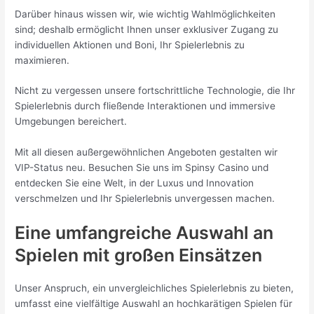
Darüber hinaus wissen wir, wie wichtig Wahlmöglichkeiten
sind; deshalb ermöglicht Ihnen unser exklusiver Zugang zu
individuellen Aktionen und Boni, Ihr Spielerlebnis zu
maximieren.
Nicht zu vergessen unsere fortschrittliche Technologie, die Ihr
Spielerlebnis durch fließende Interaktionen und immersive
Umgebungen bereichert.
Mit all diesen außergewöhnlichen Angeboten gestalten wir
VIP-Status neu. Besuchen Sie uns im Spinsy Casino und
entdecken Sie eine Welt, in der Luxus und Innovation
verschmelzen und Ihr Spielerlebnis unvergessen machen.
Eine umfangreiche Auswahl an
Spielen mit großen Einsätzen
Unser Anspruch, ein unvergleichliches Spielerlebnis zu bieten,
umfasst eine vielfältige Auswahl an hochkarätigen Spielen für