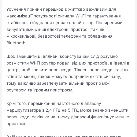
Усунення причин перешкод є життєво важливим для
максимізації потужності сигналу Wi-Fi та гарантування
стабільного з’єднання під час онлайн-ігор. Поширеними
винуватцями є інші електронні пристрої, такі як
мікрохвильові, бездротові телефони та обладнання
Bluetooth.
Щоб зменшити ці впливи, користувачам слід розумно
розмістити Wi-Fi роутер подалі від цих пристроїв, в ідеалі в
центрі, щоб знизити перешкоди. Тілесні перешкоди, такі як
стіни та меблі, також можуть погіршити якість сигналу;
тому важливо забезпечувати вільний простір між
роутером та ігровим пристроєм.
Крім того, перемикання частотного діапазону
маршрутизатора з 2,4 ГГц на 5 ГГц може значно зменшити
перешкоди, оскільки на цьому діапазоні функціонує менше
пристроїв.
Здійснення цих стратегій надає користувачам контроль,