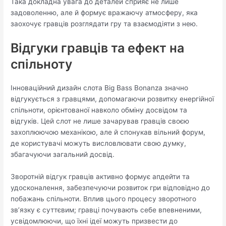
Така докладна увага до деталей сприяє не лише
задоволенню, але й формує вражаючу атмосферу, яка
заохочує гравців розглядати гру та взаємодіяти з нею.
Відгуки гравців та ефект на
спільноту
Інноваційний дизайн слота Big Bass Bonanza значно
відгукується з гравцями, допомагаючи розвитку енергійної
спільноти, орієнтованої навколо обміну досвідом та
відгуків. Цей слот не лише зачарував гравців своєю
захоплюючою механікою, але й спонукав вільний форум,
де користувачі можуть висловлювати свою думку,
збагачуючи загальний досвід.
Зворотній відгук гравців активно формує апдейти та
удосконалення, забезпечуючи розвиток гри відповідно до
побажань спільноти. Вплив цього процесу зворотного
зв’язку є суттєвим; гравці почувають себе впевненими,
усвідомлюючи, що їхні ідеї можуть призвести до