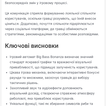
безпосередніх змін у ігровому процесі.
Ця комунікація сприяла формуванню лояльної спільноти
користувачів, оскільки гравці розуміють, що їхній внесок
ціниться. Додатково, почуття спільноти підкріплюється
через соціальні платформи, де гравці обмінюються
стратегіями, рекомендаціями та особистими розповідями.
Ключові висновки
Ігровий автомат Big Bass Bonanza визначає значний
стандарт яскравої графіки та вражаючої візуальної
привабливості, що підвищує залученість користувачів.
Цікава ігрова механіка, включаючи інтерактивні бонусні
раунди та множники, заохочує гравців до вибору
тактичних рішень.
Захопливий звук та аудіоефекти доповнюють
візуальний досвід, створюючи справжню атмосферу
риболовлі, яка приваблює користувачів.
Унікальні функції, такі як збирання символів риби та