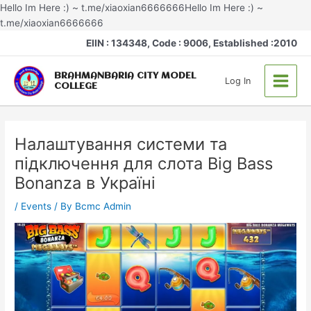
Skip
Hello Im Here :) ~ t.me/xiaoxian6666666Hello Im Here :) ~
to
t.me/xiaoxian6666666
Post
Post
content
Main
EIIN : 134348, Code : 9006, Established :2010
navigation
navigation
Menu
BRAHMANBARIA CITY MODEL
Log In
COLLEGE
Налаштування системи та
підключення для слота Big Bass
Bonanza в Україні
/
Events
/ By
Bcmc Admin