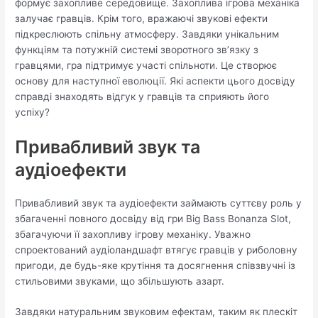
формує захопливе середовище. Захоплива ігрова механіка
залучає гравців. Крім того, вражаючі звукові ефекти
підкреслюють спільну атмосферу. Завдяки унікальним
функціям та потужній системі зворотного зв’язку з
гравцями, гра підтримує участі спільноти. Це створює
основу для наступної еволюції. Які аспекти цього досвіду
справді знаходять відгук у гравців та сприяють його
успіху?
Привабливий звук та
аудіоефекти
Привабливий звук та аудіоефекти займають суттєву роль у
збагаченні повного досвіду від гри Big Bass Bonanza Slot,
збагачуючи її захопливу ігрову механіку. Уважно
спроектований аудіоландшафт втягує гравців у риболовну
пригоди, де будь-яке крутіння та досягнення співзвучні із
стильовими звуками, що збільшують азарт.
Завдяки натуральним звуковим ефектам, таким як плескіт