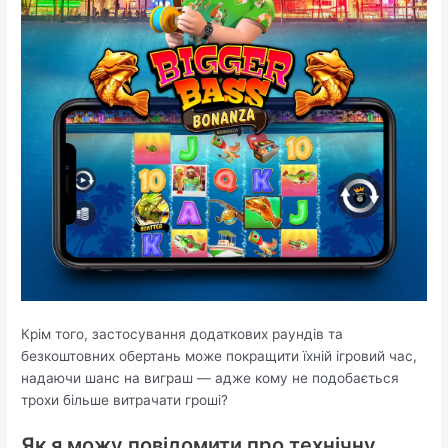
Крім того, застосування додаткових раундів та
безкоштовних обертань може покращити їхній ігровий час,
надаючи шанс на виграш — адже кому не подобається
трохи більше витрачати гроші?
Як я можу повідомити про технічну