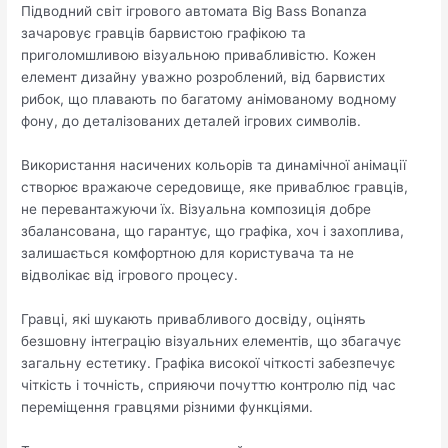
Підводний світ ігрового автомата Big Bass Bonanza
зачаровує гравців барвистою графікою та
приголомшливою візуальною привабливістю. Кожен
елемент дизайну уважно розроблений, від барвистих
рибок, що плавають по багатому анімованому водному
фону, до деталізованих деталей ігрових символів.
Використання насичених кольорів та динамічної анімації
створює вражаюче середовище, яке приваблює гравців,
не перевантажуючи їх. Візуальна композиція добре
збалансована, що гарантує, що графіка, хоч і захоплива,
залишається комфортною для користувача та не
відволікає від ігрового процесу.
Гравці, які шукають привабливого досвіду, оцінять
безшовну інтеграцію візуальних елементів, що збагачує
загальну естетику. Графіка високої чіткості забезпечує
чіткість і точність, сприяючи почуттю контролю під час
переміщення гравцями різними функціями.