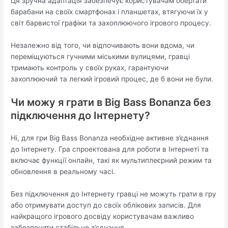
Ця зручна адаптація забезпечує користувачам обертати
барабани на своїх смартфонах і планшетах, втягуючи їх у
світ барвистої графіки та захоплюючого ігрового процесу.
Незалежно від того, чи відпочивають вони вдома, чи
переміщуються гучними міськими вулицями, гравці
тримають контроль у своїх руках, гарантуючи
захоплюючий та легкий ігровий процес, де б вони не були.
Чи можу я грати в Big Bass Bonanza без
підключення до Інтернету?
Ні, для гри Big Bass Bonanza необхідне активне з’єднання
до Інтернету. Гра спроектована для роботи в Інтернеті та
включає функції онлайн, такі як мультиплеєрний режим та
обновлення в реальному часі.
Без підключення до Інтернету гравці не можуть грати в гру
або отримувати доступ до своїх облікових записів. Для
найкращого ігрового досвіду користувачам важливо
забезпечити стабільне з’єднання.